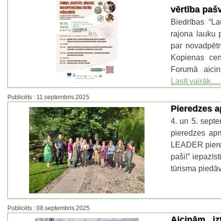
vērtība paš
Biedrības “La
rajona lauku p
par novadpētn
Kopienas cen
Forumā aicin
Lasīt vairāk.....
Publicēts : 11.septembris.2025
Pieredzes 
4. un 5. sept
pieredzes ap
LEADER piered
paši!” iepazīs
tūrisma piedā
Publicēts : 08.septembris.2025
Aicinām iz