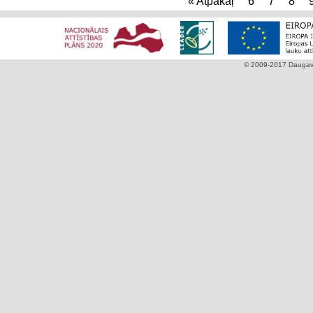
« Atpakaļ
6
7
8
© 2009-2017 Daugavpi