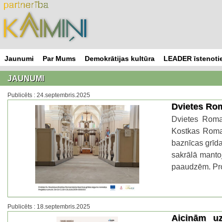
Skip
to
content
Jaunumi
Par Mums
Demokrātijas kultūra
LEADER īstenotie
JAUNUMI
Publicēts : 24.septembris.2025
Dvietes Rom
Dvietes Roma
Kostkas Romas
baznīcas grīd
sakrālā manto
paaudzēm. Pro
Publicēts : 18.septembris.2025
Aicinām uz