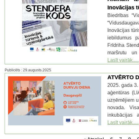
Inovācijas 
Biedrības “Vi
“Vidusdaugav
Inovācijas tūr
iebildumus p
Frīdriha Sten
maršrutu un 
Lasīt vairāk.....
Publicēts : 29.augusts.2025
ATVĒRTO D
2025. gada 3. 
aģentūras (L
uzņēmējiem un
novada. Vis
inkubācijas 
Lasīt vairāk.....