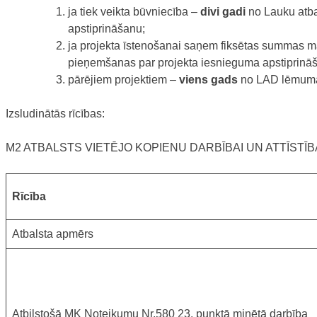
ja tiek veikta būvniecība –
divi gadi
no Lauku atba
apstiprināšanu;
ja projekta īstenošanai saņem fiksētas summas
pieņemšanas par projekta iesnieguma apstiprinā
pārējiem projektiem –
viens gads
no LAD lēmuma 
Izsludinātās rīcības:
M2 ATBALSTS VIETĒJO KOPIENU DARBĪBAI UN ATTĪSTĪB
Rīcība
Atbalsta apmērs
Atbilstošā MK Noteikumu Nr.580 23. punktā minētā darbība