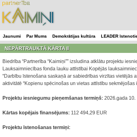
Skip
to
content
Jaunumi
Par Mums
Demokrātijas kultūra
LEADER īstenotie
NEPĀRTRAUKTĀ KĀRTA II
Biedrība “Partnerība “Kaimiņi”” izsludina atklātu projektu i
Lauksaimniecības fonda lauku attīstībai Kopējās lauksaimniec
“Darbību īstenošana saskaņā ar sabiedrības virzītas vietējās at
aktivitātē “Kopienu spēcinošas un vietas attīstību sekmējošas i
Projektu iesniegumu pieņemšanas termiņš:
2026.gada 10. m
Kārtas kopējais finansējums:
112 494,29 EUR
Projektu īstenošanas termiņi: