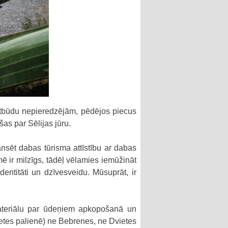
 atbūdu nepieredzējām, pēdējos piecus
as par Sēlijas jūru.
ansēt dabas tūrisma attīstību ar dabas
mē ir milzīgs, tādēļ vēlamies iemūžināt
dentitāti un dzīvesveidu. Mūsuprāt, ir
materiālu par ūdeņiem apkopošanā un
vietes palienē) ne Bebrenes, ne Dvietes