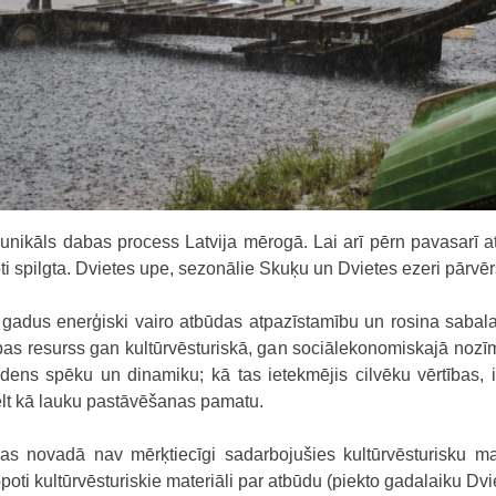
r unikāls dabas process Latvija mērogā. Lai arī pērn pavasarī
ti spilgta. Dvietes upe, sezonālie Skuķu un Dvietes ezeri pārvērš
s gadus enerģiski vairo atbūdas atpazīstamību un rosina sabal
cības resurss gan kultūrvēsturiskā, gan sociālekonomiskajā nozī
dens spēku un dinamiku; kā tas ietekmējis cilvēku vērtības, i
elt kā lauku pastāvēšanas pamatu.
vas novadā nav mērķtiecīgi sadarbojušies kultūrvēsturisku 
poti kultūrvēsturiskie materiāli par atbūdu (piekto gadalaiku D