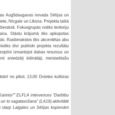
ienas Augšdaugavas novada Sēlijas un
ete, Nīcgale un Līksna. Projekta laikā
dieraksti. Fokusgrupās notiks teritoriju
šana. Stāstu krājumā tiks apkopotas
ki. Raidierakstos tiks akcentētas abu
otiks divi publiski projekta rezultātu
eņpilni izmantojot dabas resursus un
jumi sniedzēji ēdinātāji, meistarklašu
obrī no plkst. 13.00 Dvietes kultūras
“Kaimiņi”” ELFLA intervences “Darbību
s un to sagatavošana” (LA19) aktivitātē
m starp Latgales un Sēlijas kopienām