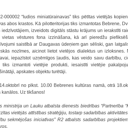
-000002 “Iudiņs miniatūrainavas” tiks pētītas vietējās kop
 abos krastos. Kā pilotteritorijas tiks izmantotas Bebrene, Dvi
iedzīvotājiem, izveidots digitāls stāstu krājums un ierakstīti rai
 vietas vēstures fona izzināšana, kā arī pieredžu piefiksē
īvojumi saistībā ar Daugavas ūdeņiem gan sēliski, gan latgalis
ās nozīmes, aicinot lietot vietējos dialektus un izloksnes. N
ai, iepazīstot uzņēmīgos ļaudis, kas veido savu darbību, ci
tiks izmantoti vietējie produkti, iesaistīti vietējie pakalpo
nātāji, apskates objektu turētāji.
.oktobrī no plkst. 10.00 Bebrenes kultūras namā, otrā 18.okt
s kanālos. Uz tikšanos!
s ministrija un Lauku atbalsta dienests biedrības “Partnerība 
ītas vietējās attīstības stratēģiju, tostarp sadarbības aktivitāte
tību sekmējošas iniciatīvas” R2 atbalsts sadarbības projektie
ros.