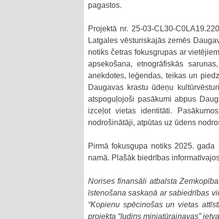
pagastos.
Projektā nr. 25-03-CL30-C0LA19.2202
Latgales vēsturiskajās zemēs Daugavas
notiks četras fokusgrupas ar vietējiem 
apsekošana, etnogrāfiskās sarunas,
anekdotes, leģendas, teikas un piedz
Daugavas krastu ūdeņu kultūrvēsturisk
atspoguļojoši pasākumi abpus Daugav
izceļot vietas identitāti. Pasākumos 
nodrošinātāji, atpūtas uz ūdens nodroši
Pirmā fokusgupa notiks 2025. gada 14
namā. Plašāk biedrības informatīvajo
Norises finansāli atbalsta Zemkopība
īstenošana saskaņā ar sabiedrības virz
“Kopienu spēcinošas un vietas attīs
projekta “Iudiņs miniatūrainavas” ietva