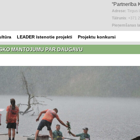
“Partnerība 
Adrese:
Tirgus 
Tālrunis
: +371 
Pieņemšanas la
ultūra
LEADER īstenotie projekti
Projektu konkursi
SKO MANTOJUMU PAR DAUGAVU