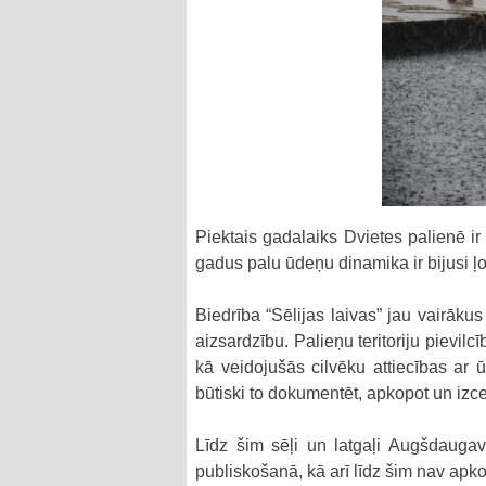
Piektais gadalaiks Dvietes palienē i
gadus palu ūdeņu dinamika ir bijusi ļo
Biedrība “Sēlijas laivas” jau vairāku
aizsardzību. Palieņu teritoriju pievil
kā veidojušās cilvēku attiecības ar ū
būtiski to dokumentēt, apkopot un izc
Līdz šim sēļi un latgaļi Augšdauga
publiskošanā, kā arī līdz šim nav apko