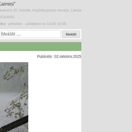
Kaimiņi”
laukums 20, Subate, Augšdaugavas novads, Latvija
29184640
iks:
pirmdien – piektdien no 10:00-16:00
Meklēt:
Publicēts : 02.oktobris.2025