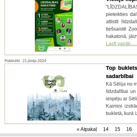
“LĪDZDALĪBAS
pieteikties d
attīstīt līdz
tiešsaistē Zoo
hakatonā, jāiz
Lasīt vairāk.....
Publicēts : 21.jūnijs.2024
Top buklets
sadarbībai
Kā Sēlija no m
līdzdalībai un
iespēju ar Sēl
Kaimiņi izstr
bukletā, kurā 
« Atpakaļ
14
15
16