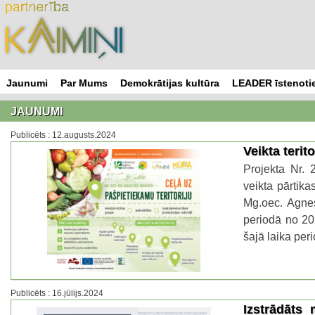
Skip
to
content
Jaunumi
Par Mums
Demokrātijas kultūra
LEADER īstenotie
JAUNUMI
Publicēts : 12.augusts.2024
Veikta terit
Projekta Nr. 
veikta pārtik
Mg.oec. Agnes
periodā no 20
šajā laika per
Publicēts : 16.jūlijs.2024
Izstrādāts 