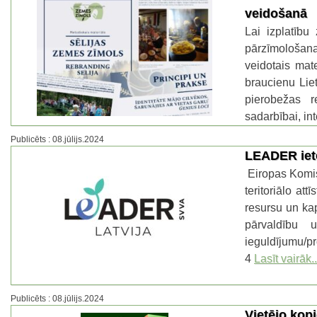
veidošanā
Lai izplatību 
pārzīmološanas
veidotais mat
braucienu Liet
pierobežas r
sadarbībai, in
Publicēts : 08.jūlijs.2024
LEADER iete
Eiropas Komis
teritoriālo a
resursu un kap
pārvaldību u
ieguldījumu/pr
4
Lasīt vairāk..
Publicēts : 08.jūlijs.2024
Vietējo kopi