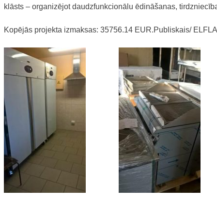
klāsts – organizējot daudzfunkcionālu ēdināšanas, tirdzniecī
Kopējās projekta izmaksas: 35756.14 EUR.Publiskais/ ELFLA