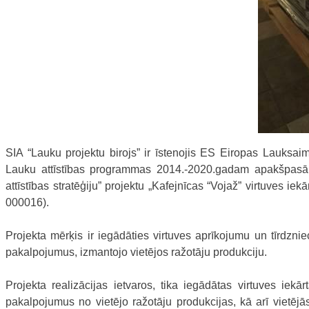
SIA “Lauku projektu birojs” ir īstenojis ES Eiropas Lauksaim
Lauku attīstības programmas 2014.-2020.gadam apakšpasāku
attīstības stratēģiju” projektu „Kafejnīcas “Vojaž” virtuves i
000016).
Projekta mērķis ir iegādāties virtuves aprīkojumu un tīrdznie
pakalpojumus, izmantojo vietējos ražotāju produkciju.
Projekta realizācijas ietvaros, tika iegādātas virtuves iek
pakalpojumus no vietējo ražotāju produkcijas, kā arī vietēj