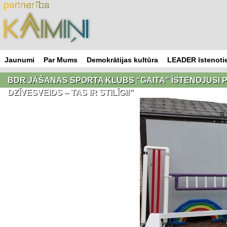
Skip
to
content
Jaunumi
Par Mums
Demokrātijas kultūra
LEADER īstenotie
BDR JĀŠANAS SPORTA KLUBS “GAITA” ĪSTENOJUSI PR
DZĪVESVEIDS – TAS IR STILĪGI!”