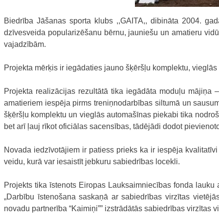
Biedrība Jāšanas sporta klubs ,,GAITA,, dibināta 2004. gadā
dzīvesveida popularizēšanu bērnu, jauniešu un amatieru vidū,
vajadzībām.
Projekta mērķis ir iegādaties jauno šķēršļu komplektu, vieglās
Projekta realizācijas rezultātā tika iegādāta moduļu mājiņa 
amatieriem iespēja pirms treniņnodarbības siltumā un sausum
šķēršļu komplektu un vieglās automašīnas piekabi tika nodroš
bet arī ļauj rīkot oficiālas sacensības, tādējādi dodot pievieno
Novada iedzīvotājiem ir patiess prieks ka ir iespēja kvalitatīv
veidu, kurā var iesaistīt jebkuru sabiedrības locekli.
Projekts tika īstenots Eiropas Lauksaimniecības fonda lauku
„Darbību īstenošana saskaņā ar sabiedrības virzītas vietējās
novadu partnerība “Kaimiņi”” izstrādātās sabiedrības virzītas v