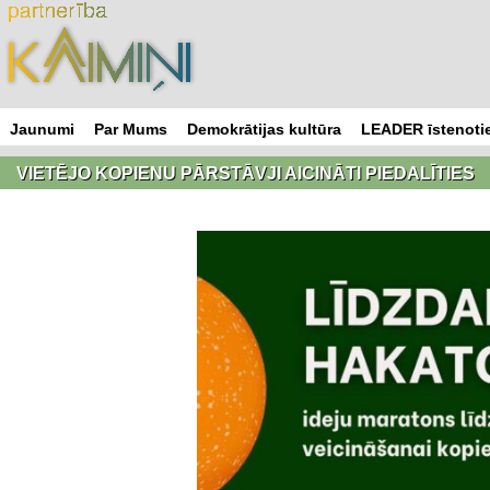
Skip
to
content
Jaunumi
Par Mums
Demokrātijas kultūra
LEADER īstenotie
VIETĒJO KOPIENU PĀRSTĀVJI AICINĀTI PIEDALĪTIES