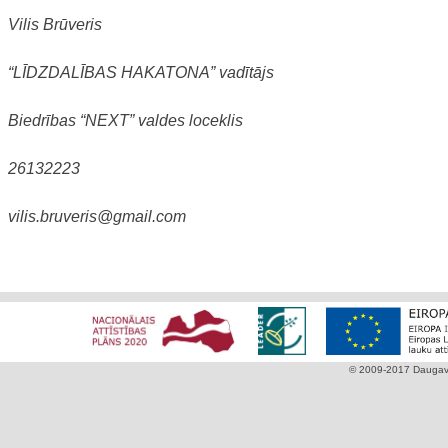
Vilis Brūveris
“LĪDZDALĪBAS HAKATONA” vadītājs
Biedrības “NEXT” valdes loceklis
26132223
vilis.bruveris@gmail.com
© 2009-2017 Daugavpi