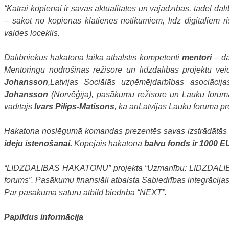
“Katrai kopienai ir savas aktualitātes un vajadzības, tādēļ dalī
– sākot no kopienas klātienes notikumiem, līdz digitāliem r
valdes loceklis.
Dalībniekus hakatona laikā atbalstīs kompetenti
mentori
– da
Mentoringu nodrošinās režisore un līdzdalības projektu vei
Johansson
,Latvijas Sociālās uzņēmējdarbības asociācij
Johansson
(Norvēģija), pasākumu režisore un Lauku forum
vadītājs
Ivars Pilips-Matisons
, kā arīLatvijas Lauku foruma pr
Hakatona noslēgumā komandas prezentēs savas izstrādātās 
ideju īstenošanai.
Kopējais hakatona
balvu fonds ir 1000 
“LĪDZDALĪBAS HAKATONU” projekta “Uzmanību: LĪDZDALĪBA!” 
forums”. Pasākumu finansiāli atbalsta Sabiedrības integrācijas 
Par pasākuma saturu atbild biedrība “NEXT”.
Papildus informācija