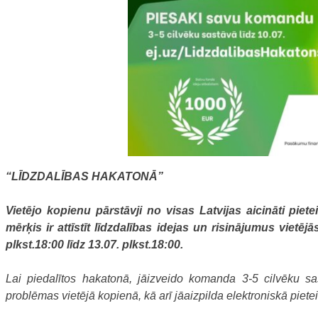
“LĪDZDALĪBAS HAKATONĀ”
Vietējo kopienu pārstāvji no visas Latvijas aicināti pi
mērķis ir attīstīt līdzdalības idejas un risinājumus viet
plkst.18:00 līdz 13.07. plkst.18:00.
Lai piedalītos hakatonā, jāizveido komanda 3-5 cilvēku sast
problēmas vietējā kopienā, kā arī jāaizpilda elektroniskā piet