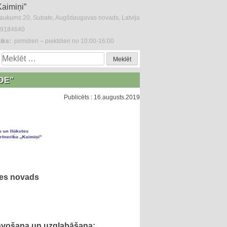
Kaimiņi”
laukums 20, Subate, Augšdaugavas novads, Latvija
29184640
iks:
pirmdien – piektdien no 10:00-16:00
Meklēt:
DE”
Publicēts : 16.augusts.2019
es novads
tavošana un uzglabāšana;