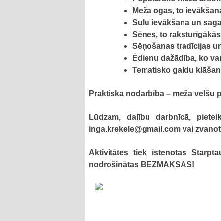
Meža ogas, to ievākšan
Sulu ievākšana un sag
Sēnes, to raksturīgākās
Sēņošanas tradīcijas un
Ēdienu dažādība, ko va
Tematisko galdu klāšana
Praktiska nodarbība – meža velšu 
Lūdzam, dalību darbnīcā, pietei
inga.krekele@gmail.com vai zvan
Aktivitātes tiek īstenotas Starp
nodrošinātas BEZMAKSAS!