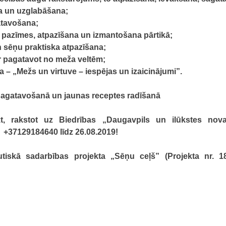
a un uzglabāšana;
atavošana;
 pazīmes, atpazīšana un izmantošana pārtikā;
 sēņu praktiska atpazīšana;
r pagatavot no meža veltēm;
 – „Mežs un virtuve – iespējas un izaicinājumi”.
pagatavošanā un jaunas receptes radīšanā
kt, rakstot uz Biedrības „Daugavpils un ilūkstes nova
ot +37129184640
līdz 26.08.2019!
tautiskā sadarbības projekta „Sēņu ceļš” (Projekta nr.
1