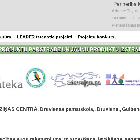
“Partnerība 
Adrese:
Tirgus 
Tālrunis
: +371 
Pieņemšanas la
ultūra
LEADER īstenotie projekti
Projektu konkursi
PRODUKTU PĀRSTRĀDE UN JAUNU PRODUKTU IZSTRĀ
AS CENTRĀ, Druvienas pamatskola,, Druviena,, Gulben
ecības augu raksturojums, to atpazīšana, ievākšana, saga