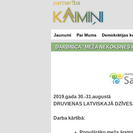
Skip
to
content
Jaunumi
Par Mums
Demokrātijas k
DARBNĪCA “MEŽA NEKOKSNES 
2019.gada 30.-31.augustā
DRUVIENAS LATVISKAJĀ DZĪVESZIŅ
Darba kārtībā:
Populārāko meža ārstni